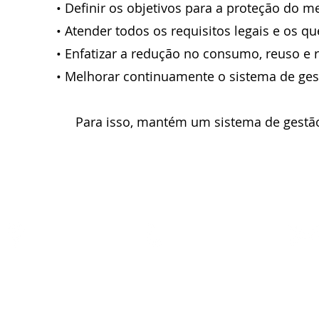
• Definir os objetivos para a proteção do 
• Atender todos os requisitos legais e os q
• Enfatizar a redução no consumo, reuso e 
• Melhorar continuamente o sistema de ges
Para isso, mantém um sistema de gestã
Endereço:
Tel:
(19) 3893 - 1977
Rua João Niero, 215
(19) 3852 - 5060
Bairro Cascalho
CEP: 13920 - 000
Pedreira / SP